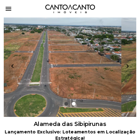
item
item
0
1
Item
Alameda das Sibipirunas
1
Lançamento Exclusivo: Loteamentos em Localização
of
Estratégica!