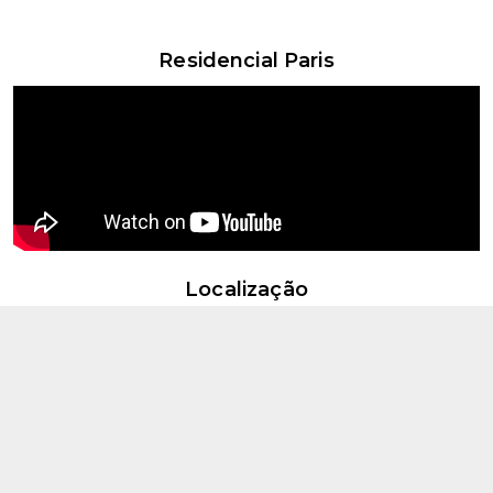
item
item
item
item
0
1
2
3
Item
Residencial Paris
4
of
4
Localização