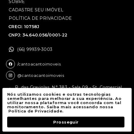
SOBRE
CADASTRE SEU IMÓVEL
POLÍTICA DE PRIVACIDADE
CRECI: 10758J
CNPJ: 34.640.056/0001-22
(66) 99939-3003
/cantoacantoimoveis
@cantoacantoimoveis
R. das Graviolas, N° 383 - Sala 09 - St. Comercial,
Sinop - MT, 78550-136
Nós utilizamos cookies e outras tecnologias
semelhantes para melhorar a sua experiência. Ao
utilizar nossa plataforma você concorda com tal
monitoramento. Saiba mais acessando nossa
Canto a Canto Imóveis
© 2026.
Política de Privacidade.
Todos os direitos reservados.
Prosseguir
Fale Conosco