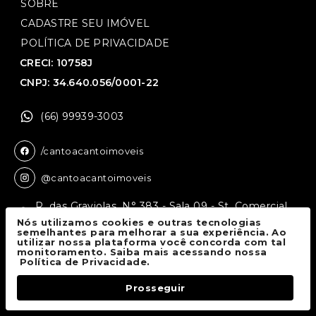
SOBRE
CADASTRE SEU IMÓVEL
POLÍTICA DE PRIVACIDADE
CRECI: 10758J
CNPJ: 34.640.056/0001-22
(66) 99939-3003
/cantoacantoimoveis
@cantoacantoimoveis
R. das Graviolas, N° 383 - Sala 09 - St. Comercial,
Sinop - MT, 78550-136
Nós utilizamos cookies e outras tecnologias
semelhantes para melhorar a sua experiência. Ao
utilizar nossa plataforma você concorda com tal
monitoramento. Saiba mais acessando nossa
Canto a Canto Imóveis
© 2026.
Política de Privacidade.
Todos os direitos reservados.
Prosseguir
Fale Conosco