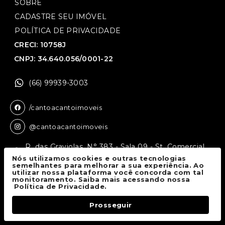
SOBRE
CADASTRE SEU IMÓVEL
POLÍTICA DE PRIVACIDADE
CRECI: 10758J
CNPJ: 34.640.056/0001-22
(66) 99939-3003
/cantoacantoimoveis
@cantoacantoimoveis
R. das Graviolas, N° 383 - Sala 09 - St. Comercial,
Sinop - MT, 78550-136
Nós utilizamos cookies e outras tecnologias
semelhantes para melhorar a sua experiência. Ao
utilizar nossa plataforma você concorda com tal
monitoramento. Saiba mais acessando nossa
Canto a Canto Imóveis
© 2026.
Política de Privacidade.
Todos os direitos reservados.
Prosseguir
Fale Conosco