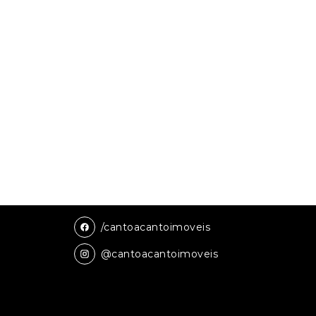
/cantoacantoimoveis
@cantoacantoimoveis