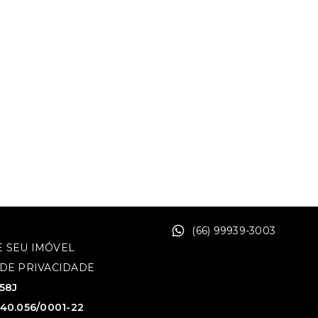
(66) 99939-3003
 SEU IMÓVEL
 DE PRIVACIDADE
758J
640.056/0001-22