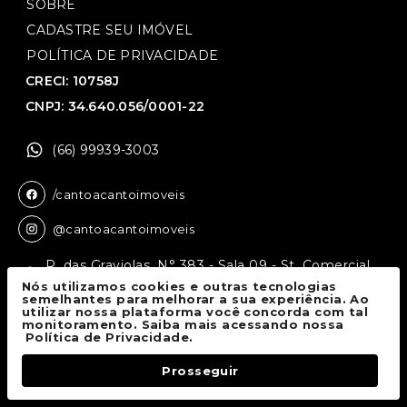
SOBRE
CADASTRE SEU IMÓVEL
POLÍTICA DE PRIVACIDADE
CRECI: 10758J
CNPJ: 34.640.056/0001-22
(66) 99939-3003
/cantoacantoimoveis
@cantoacantoimoveis
R. das Graviolas, N° 383 - Sala 09 - St. Comercial,
Sinop - MT, 78550-136
Nós utilizamos cookies e outras tecnologias
semelhantes para melhorar a sua experiência. Ao
utilizar nossa plataforma você concorda com tal
monitoramento. Saiba mais acessando nossa
Canto a Canto Imóveis
© 2026.
Política de Privacidade.
Todos os direitos reservados.
Prosseguir
Fale Conosco