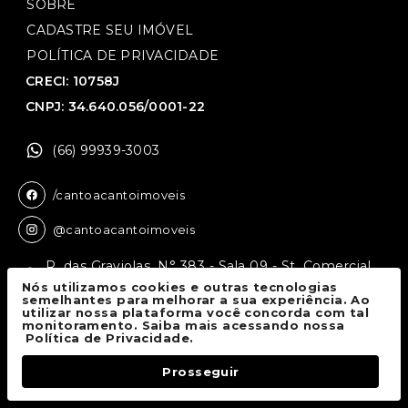
SOBRE
CADASTRE SEU IMÓVEL
POLÍTICA DE PRIVACIDADE
CRECI: 10758J
CNPJ: 34.640.056/0001-22
(66) 99939-3003
/cantoacantoimoveis
@cantoacantoimoveis
R. das Graviolas, N° 383 - Sala 09 - St. Comercial,
Sinop - MT, 78550-136
Nós utilizamos cookies e outras tecnologias
semelhantes para melhorar a sua experiência. Ao
utilizar nossa plataforma você concorda com tal
monitoramento. Saiba mais acessando nossa
Canto a Canto Imóveis
© 2026.
Política de Privacidade.
Todos os direitos reservados.
Prosseguir
Fale Conosco