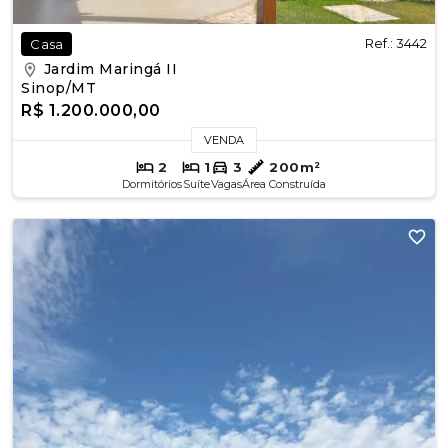
Ref.: 3442
Casa
Jardim Maringá II
Sinop/MT
R$ 1.200.000,00
VENDA
2
1
3
200m²
Dormitórios
Suíte
Vagas
Área Construída