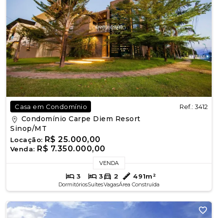
Ref.: 3412
Casa em Condomínio
Condomínio Carpe Diem Resort
Sinop/MT
R$ 25.000,00
Locação:
R$ 7.350.000,00
Venda:
VENDA
3
3
2
491m²
Dormitórios
Suítes
Vagas
Área Construída