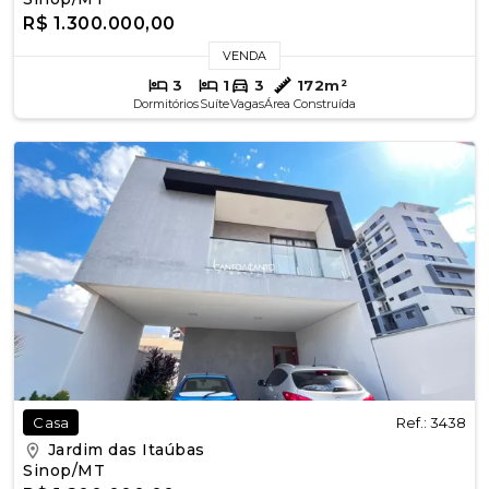
R$ 1.300.000,00
VENDA
3
1
3
172m²
Dormitórios
Suíte
Vagas
Área Construída
Ref.: 3438
Casa
Jardim das Itaúbas
Sinop/MT