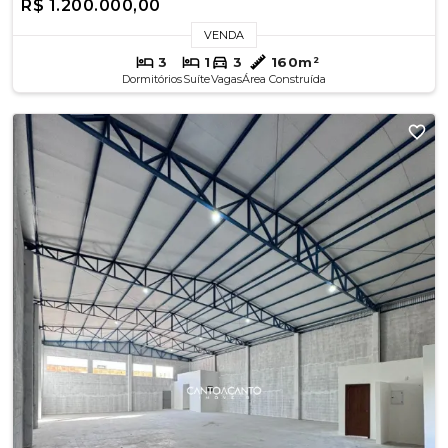
R$ 1.200.000,00
VENDA
3
1
3
160m²
Dormitórios
Suíte
Vagas
Área Construída