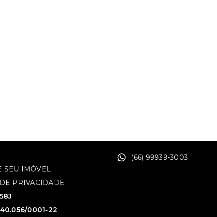
(66) 99939-3003
 SEU IMÓVEL
 DE PRIVACIDADE
758J
640.056/0001-22