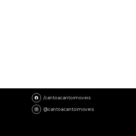
/cantoacantoimoveis
@cantoacantoimoveis