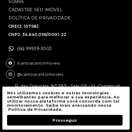
SOBRE
CADASTRE SEU IMÓVEL
POLÍTICA DE PRIVACIDADE
CRECI: 10758J
CNPJ: 34.640.056/0001-22
(66) 99939-3003
/cantoacantoimoveis
@cantoacantoimoveis
R. das Graviolas, N° 383 - Sala 09 - St. Comercial,
Sinop - MT, 78550-136
Nós utilizamos cookies e outras tecnologias
semelhantes para melhorar a sua experiência. Ao
utilizar nossa plataforma você concorda com tal
monitoramento. Saiba mais acessando nossa
Canto a Canto Imóveis
© 2026.
Política de Privacidade.
Todos os direitos reservados.
Prosseguir
Fale Conosco