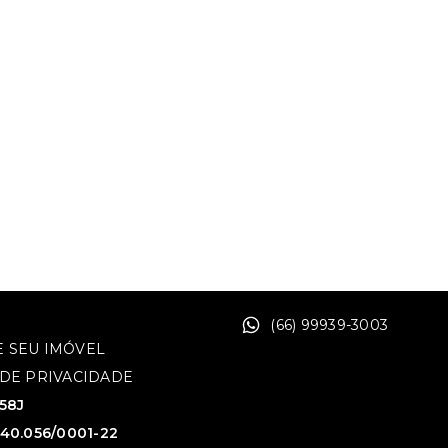
(66) 99939-3003
 SEU IMÓVEL
 DE PRIVACIDADE
758J
640.056/0001-22