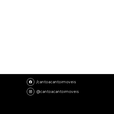
/cantoacantoimoveis
@cantoacantoimoveis