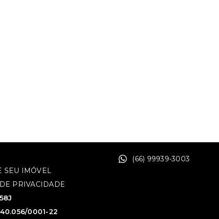
(66) 99939-3003
 SEU IMÓVEL
 DE PRIVACIDADE
758J
640.056/0001-22