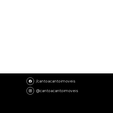
/cantoacantoimoveis
@cantoacantoimoveis