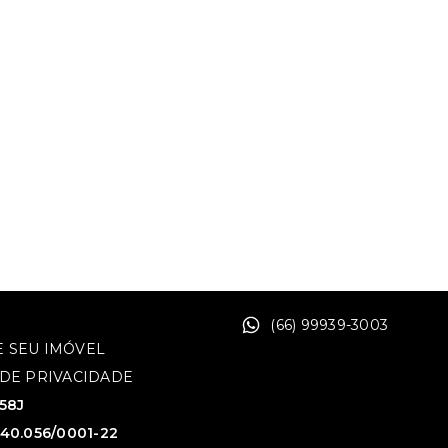
(66) 99939-3003
 SEU IMÓVEL
 DE PRIVACIDADE
758J
640.056/0001-22