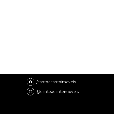
/cantoacantoimoveis
@cantoacantoimoveis