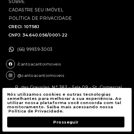
SOBRE
CADASTRE SEU IMÓVEL
POLÍTICA DE PRIVACIDADE
CRECI: 10758J
CNPJ: 34.640.056/0001-22
(66) 99939-3003
/cantoacantoimoveis
@cantoacantoimoveis
R. das Graviolas, N° 383 - Sala 09 - St. Comercial,
Sinop - MT, 78550-136
Nós utilizamos cookies e outras tecnologias
semelhantes para melhorar a sua experiência. Ao
utilizar nossa plataforma você concorda com tal
monitoramento. Saiba mais acessando nossa
Canto a Canto Imóveis
© 2026.
Política de Privacidade.
Todos os direitos reservados.
Prosseguir
Fale Conosco