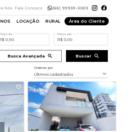
re Nós
Fale Conosco
(66) 99939-3003
ENOS
LOCAÇÃO
RURAL
Área do Cliente
Preço de
Preço até
Busca Avançada
Buscar
Ordenar por:
Últimos cadastrados