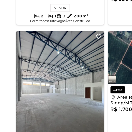
VENDA
2
1
3
200m²
Dormitórios
Suíte
Vagas
Área Construída
Área
Área R
Sinop/M
R$ 1.70