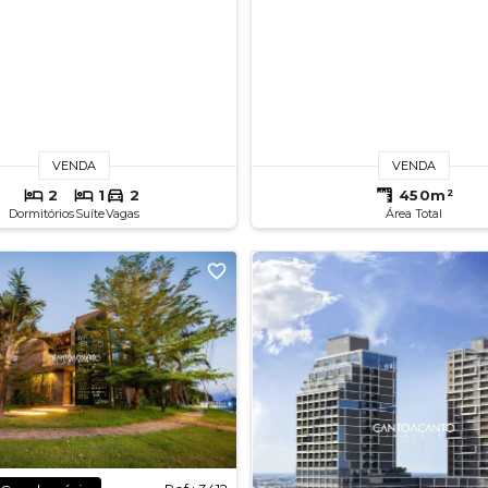
VENDA
VENDA
2
1
2
450m²
Dormitórios
Suíte
Vagas
Área Total