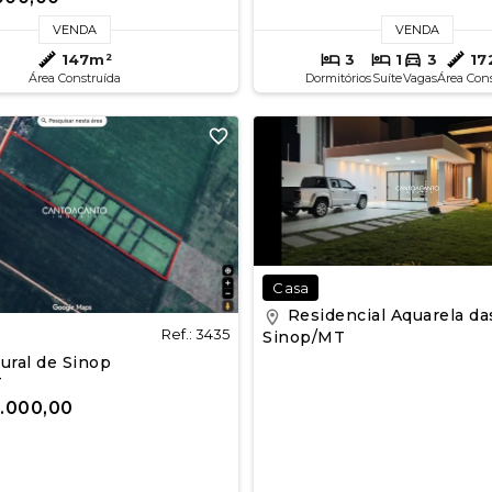
VENDA
VENDA
147m²
3
1
3
17
Área Construída
Dormitórios
Suíte
Vagas
Área Con
Casa
Residencial Aquarela da
Ref.: 3435
Sinop/MT
ural de Sinop
T
0.000,00