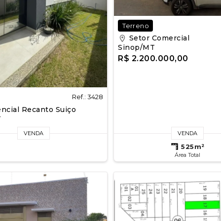
Terreno
Setor Comercial
Sinop/MT
R$ 2.200.000,00
Ref.: 3428
ncial Recanto Suiço
T
VENDA
VENDA
525m²
Área Total