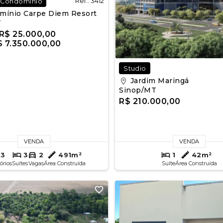
Ref.: 3412
 Condomínio
ínio Carpe Diem Resort
T
R$ 25.000,00
 7.350.000,00
Studio
Jardim Maringá
Sinop/MT
R$ 210.000,00
VENDA
VENDA
3
3
2
491m²
1
42m²
órios
Suítes
Vagas
Área Construída
Suíte
Área Construída