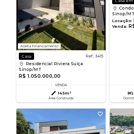
Casa em
Condom
Sinop/M
Locação:
R$
Venda:
Aceita Financiamento
Ref.: 3415
Casa
Residencial Riviera Suíça
Sinop/MT
R$ 1.050.000,00
VENDA
145m²
Área Construída
Dormit