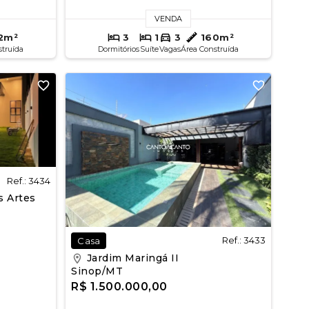
VENDA
2m²
3
1
3
160m²
struída
Dormitórios
Suíte
Vagas
Área Construída
Ref.: 3434
s Artes
Ref.: 3433
Casa
Jardim Maringá II
Sinop/MT
R$ 1.500.000,00