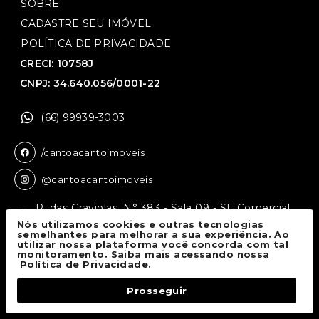
SOBRE
CADASTRE SEU IMÓVEL
POLÍTICA DE PRIVACIDADE
CRECI: 10758J
CNPJ: 34.640.056/0001-22
(66) 99939-3003
/cantoacantoimoveis
@cantoacantoimoveis
R. das Graviolas, N° 383 - Sala 09 - St. Comercial,
Sinop - MT, 78550-136
Nós utilizamos cookies e outras tecnologias
semelhantes para melhorar a sua experiência. Ao
utilizar nossa plataforma você concorda com tal
monitoramento. Saiba mais acessando nossa
Canto a Canto Imóveis
© 2026.
Política de Privacidade.
Todos os direitos reservados.
Prosseguir
Fale Conosco