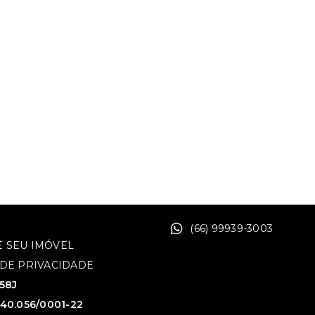
(66) 99939-3003
 SEU IMÓVEL
 DE PRIVACIDADE
758J
640.056/0001-22