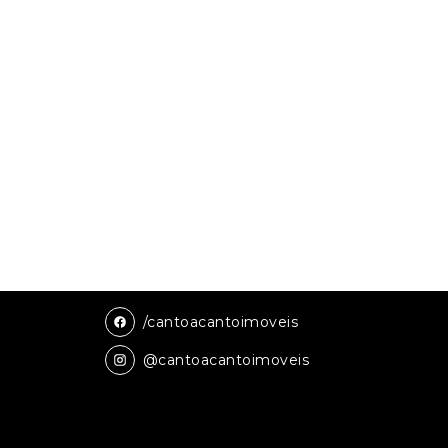
/cantoacantoimoveis
@cantoacantoimoveis