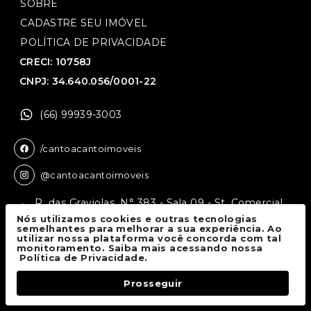
SOBRE
CADASTRE SEU IMÓVEL
POLÍTICA DE PRIVACIDADE
CRECI: 10758J
CNPJ: 34.640.056/0001-22
(66) 99939-3003
/cantoacantoimoveis
@cantoacantoimoveis
R. das Graviolas, N° 383 - Sala 09 - St. Comercial,
Sinop - MT, 78550-136
Nós utilizamos cookies e outras tecnologias
semelhantes para melhorar a sua experiência. Ao
utilizar nossa plataforma você concorda com tal
monitoramento. Saiba mais acessando nossa
Canto a Canto Imóveis
© 2026.
Política de Privacidade.
Todos os direitos reservados.
Prosseguir
Fale Conosco