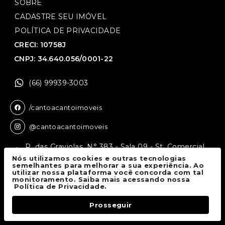
SOBRE
CADASTRE SEU IMÓVEL
POLÍTICA DE PRIVACIDADE
CRECI: 10758J
CNPJ: 34.640.056/0001-22
(66) 99939-3003
/cantoacantoimoveis
@cantoacantoimoveis
R. das Graviolas, N° 383 - Sala 09 - St. Comercial,
Sinop - MT, 78550-136
Nós utilizamos cookies e outras tecnologias
semelhantes para melhorar a sua experiência. Ao
utilizar nossa plataforma você concorda com tal
monitoramento. Saiba mais acessando nossa
Canto a Canto Imóveis
© 2026.
Política de Privacidade.
Todos os direitos reservados.
Prosseguir
Fale Conosco