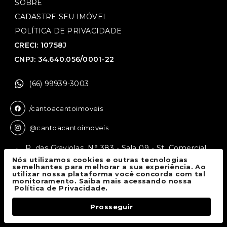
SOBRE
CADASTRE SEU IMÓVEL
POLÍTICA DE PRIVACIDADE
CRECI: 10758J
CNPJ: 34.640.056/0001-22
(66) 99939-3003
/cantoacantoimoveis
@cantoacantoimoveis
R. das Graviolas, N° 383 - Sala 09 - St. Comercial,
Sinop - MT, 78550-136
Nós utilizamos cookies e outras tecnologias
semelhantes para melhorar a sua experiência. Ao
utilizar nossa plataforma você concorda com tal
monitoramento. Saiba mais acessando nossa
Canto a Canto Imóveis
© 2026.
Política de Privacidade.
Todos os direitos reservados.
Prosseguir
Fale Conosco