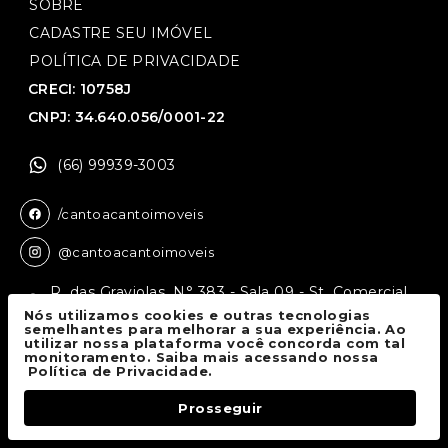
SOBRE
CADASTRE SEU IMÓVEL
POLÍTICA DE PRIVACIDADE
CRECI: 10758J
CNPJ: 34.640.056/0001-22
(66) 99939-3003
/cantoacantoimoveis
@cantoacantoimoveis
R. das Graviolas, N° 383 - Sala 09 - St. Comercial,
Sinop - MT, 78550-136
Nós utilizamos cookies e outras tecnologias
semelhantes para melhorar a sua experiência. Ao
utilizar nossa plataforma você concorda com tal
monitoramento. Saiba mais acessando nossa
Canto a Canto Imóveis
© 2026.
Política de Privacidade.
Todos os direitos reservados.
Prosseguir
Fale Conosco