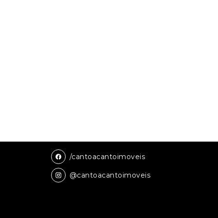
/cantoacantoimoveis
@cantoacantoimoveis