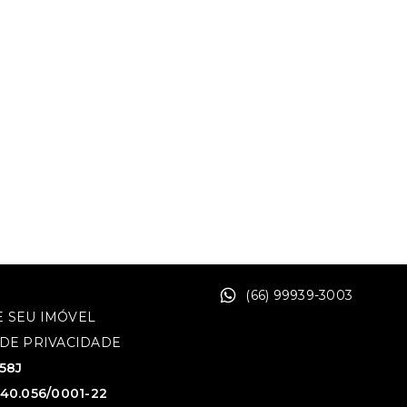
(66) 99939-3003
 SEU IMÓVEL
 DE PRIVACIDADE
758J
640.056/0001-22