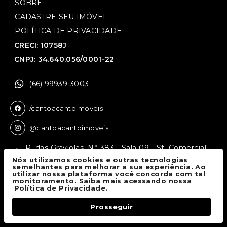
SOBRE
CADASTRE SEU IMÓVEL
POLÍTICA DE PRIVACIDADE
CRECI: 10758J
CNPJ: 34.640.056/0001-22
(66) 99939-3003
/cantoacantoimoveis
@cantoacantoimoveis
R. das Graviolas, N° 383 - Sala 09 - St. Comercial,
Sinop - MT, 78550-136
Nós utilizamos cookies e outras tecnologias
semelhantes para melhorar a sua experiência. Ao
utilizar nossa plataforma você concorda com tal
monitoramento. Saiba mais acessando nossa
Canto a Canto Imóveis
© 2026.
Política de Privacidade.
Todos os direitos reservados.
Prosseguir
Fale Conosco