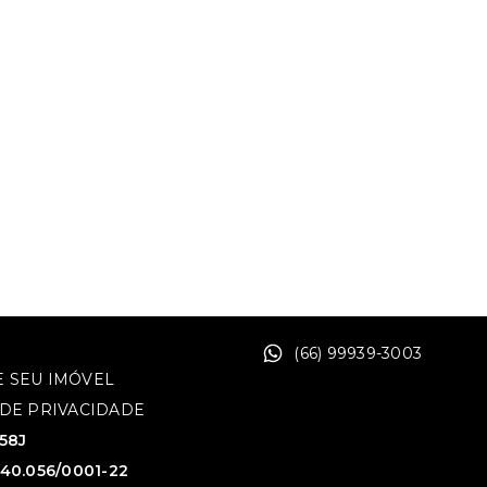
(66) 99939-3003
 SEU IMÓVEL
 DE PRIVACIDADE
758J
640.056/0001-22