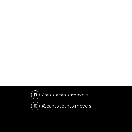
/cantoacantoimoveis
@cantoacantoimoveis