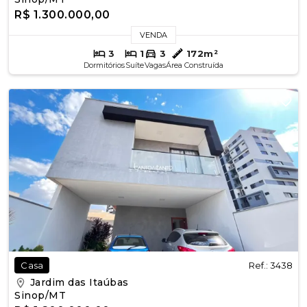
R$ 1.300.000,00
VENDA
3
1
3
172m²
Dormitórios
Suíte
Vagas
Área Construída
Ref.: 3438
Casa
Jardim das Itaúbas
Sinop/MT