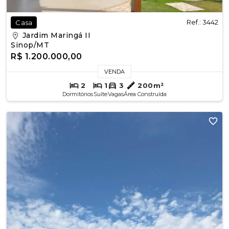
Ref.: 3442
Casa
Jardim Maringá II
Sinop/MT
R$ 1.200.000,00
VENDA
2
1
3
200m²
Dormitórios
Suíte
Vagas
Área Construída