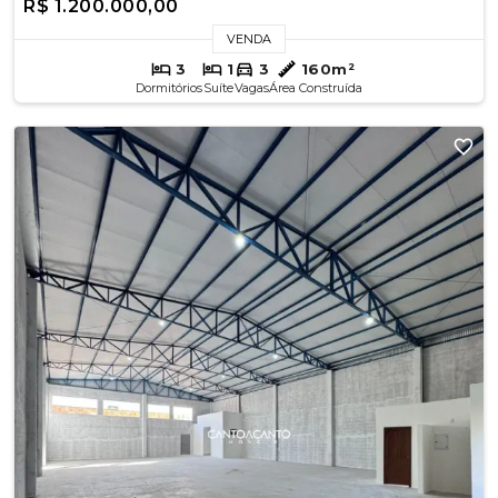
R$ 1.200.000,00
VENDA
3
1
3
160m²
Dormitórios
Suíte
Vagas
Área Construída