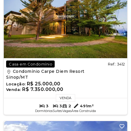
Ref.: 3412
Casa em Condomínio
Condomínio Carpe Diem Resort
Sinop/MT
R$ 25.000,00
Locação:
R$ 7.350.000,00
Venda:
VENDA
3
3
2
491m²
Dormitórios
Suítes
Vagas
Área Construída