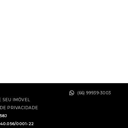
(66) 99939-3003
 SEU IMÓVEL
 DE PRIVACIDADE
758J
640.056/0001-22