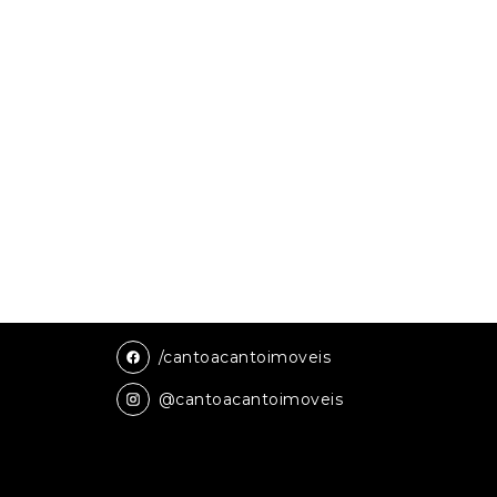
/cantoacantoimoveis
@cantoacantoimoveis