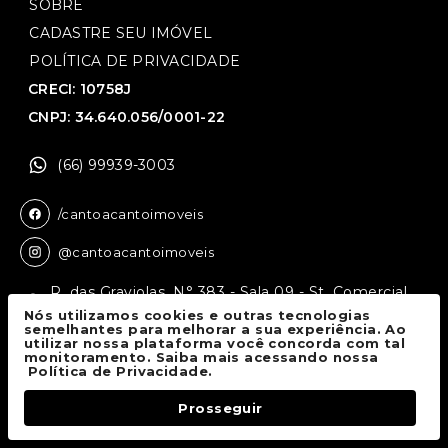
SOBRE
CADASTRE SEU IMÓVEL
POLÍTICA DE PRIVACIDADE
CRECI: 10758J
CNPJ: 34.640.056/0001-22
(66) 99939-3003
/cantoacantoimoveis
@cantoacantoimoveis
R. das Graviolas, N° 383 - Sala 09 - St. Comercial,
Sinop - MT, 78550-136
Nós utilizamos cookies e outras tecnologias
semelhantes para melhorar a sua experiência. Ao
utilizar nossa plataforma você concorda com tal
monitoramento. Saiba mais acessando nossa
Canto a Canto Imóveis
© 2026.
Política de Privacidade.
Todos os direitos reservados.
Prosseguir
Fale Conosco