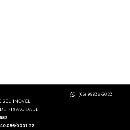
(66) 99939-3003
 SEU IMÓVEL
 DE PRIVACIDADE
758J
640.056/0001-22