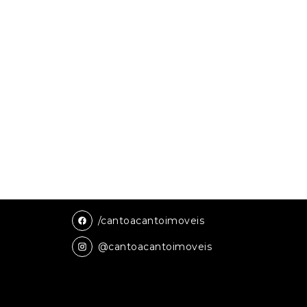
/cantoacantoimoveis
@cantoacantoimoveis