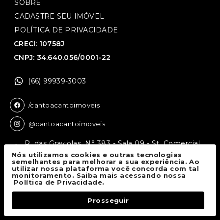
SOBRE
CADASTRE SEU IMÓVEL
POLÍTICA DE PRIVACIDADE
CRECI: 10758J
CNPJ: 34.640.056/0001-22
(66) 99939-3003
/cantoacantoimoveis
@cantoacantoimoveis
R. das Graviolas, N° 383 - Sala 09 - St. Comercial,
Sinop - MT, 78550-136
Nós utilizamos cookies e outras tecnologias
semelhantes para melhorar a sua experiência. Ao
utilizar nossa plataforma você concorda com tal
monitoramento. Saiba mais acessando nossa
Canto a Canto Imóveis
© 2026.
Política de Privacidade.
Todos os direitos reservados.
Prosseguir
Fale Conosco