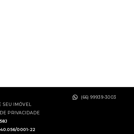
(66) 99939-3003
 SEU IMÓVEL
 DE PRIVACIDADE
758J
640.056/0001-22