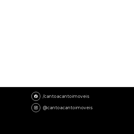
/cantoacantoimoveis
@cantoacantoimoveis