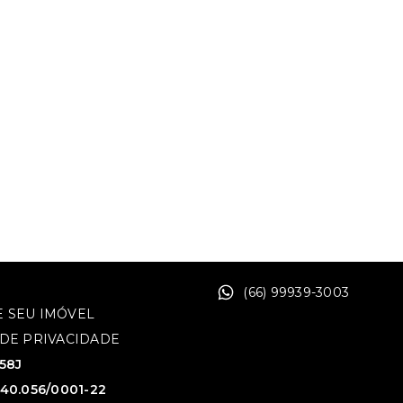
(66) 99939-3003
 SEU IMÓVEL
 DE PRIVACIDADE
758J
640.056/0001-22