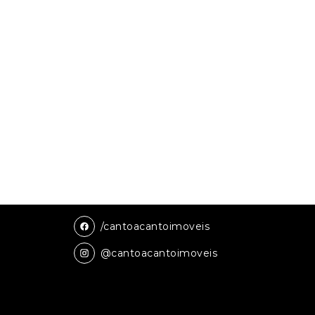
/cantoacantoimoveis
@cantoacantoimoveis