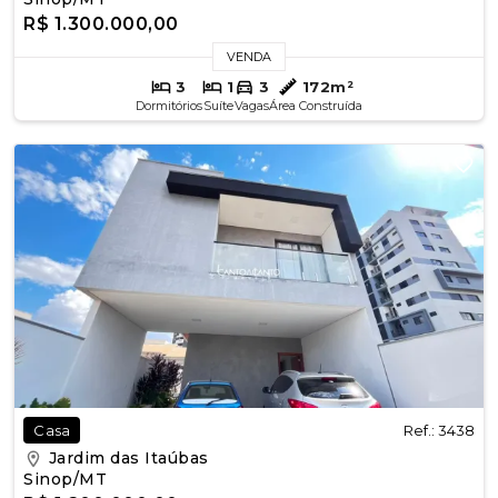
R$ 1.300.000,00
VENDA
3
1
3
172m²
Dormitórios
Suíte
Vagas
Área Construída
Ref.: 3438
Casa
Jardim das Itaúbas
Sinop/MT