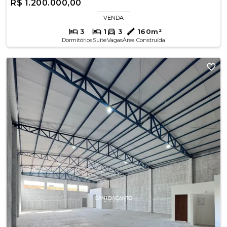
R$ 1.200.000,00
VENDA
3
1
3
160m²
Dormitórios
Suíte
Vagas
Área Construída