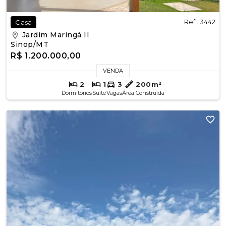
Ref.: 3442
Casa
Jardim Maringá II
Sinop/MT
R$ 1.200.000,00
VENDA
2
1
3
200m²
Dormitórios
Suíte
Vagas
Área Construída