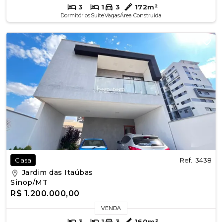
3
1
3
172m²
Dormitórios
Suíte
Vagas
Área Construída
Ref.: 3438
Casa
Jardim das Itaúbas
Sinop/MT
R$ 1.200.000,00
VENDA
3
1
3
160m²