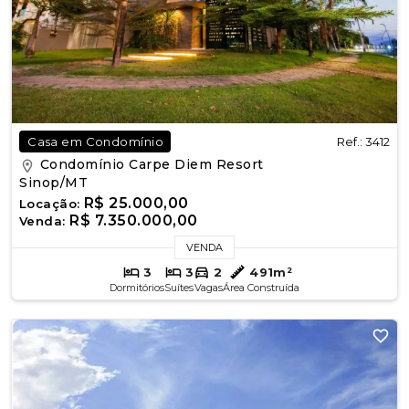
Ref.: 3412
Casa em Condomínio
Condomínio Carpe Diem Resort
Sinop/MT
R$ 25.000,00
Locação:
R$ 7.350.000,00
Venda:
VENDA
3
3
2
491m²
Dormitórios
Suítes
Vagas
Área Construída