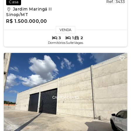
Ref.: 3433
Casa
Jardim Maringá II
Sinop/MT
R$ 1.500.000,00
VENDA
3
1
2
Dormitórios
Suíte
Vagas