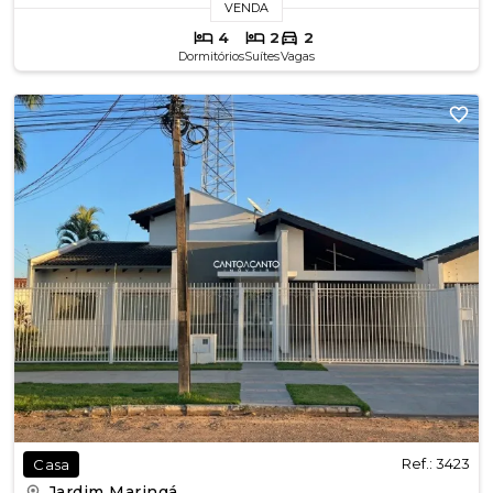
VENDA
4
2
2
Dormitórios
Suítes
Vagas
Ref.: 3423
Casa
Jardim Maringá