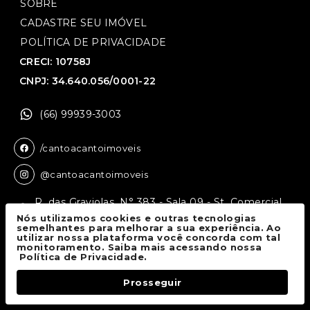
SOBRE
CADASTRE SEU IMÓVEL
POLÍTICA DE PRIVACIDADE
CRECI: 10758J
CNPJ: 34.640.056/0001-22
(66) 99939-3003
/cantoacantoimoveis
@cantoacantoimoveis
R. das Graviolas, N° 383 - Sala 09 - St. Comercial,
Sinop - MT, 78550-136
Nós utilizamos cookies e outras tecnologias
semelhantes para melhorar a sua experiência. Ao
utilizar nossa plataforma você concorda com tal
monitoramento. Saiba mais acessando nossa
Canto a Canto Imóveis
© 2026.
Política de Privacidade.
Todos os direitos reservados.
Prosseguir
Fale Conosco