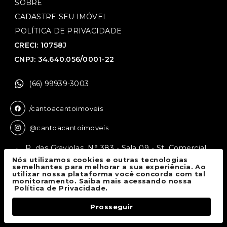
SOBRE
CADASTRE SEU IMÓVEL
POLÍTICA DE PRIVACIDADE
CRECI: 10758J
CNPJ: 34.640.056/0001-22
(66) 99939-3003
/cantoacantoimoveis
@cantoacantoimoveis
R. das Graviolas, N° 383 - Sala 09 - St. Comercial,
Sinop - MT, 78550-136
Nós utilizamos cookies e outras tecnologias
semelhantes para melhorar a sua experiência. Ao
utilizar nossa plataforma você concorda com tal
monitoramento. Saiba mais acessando nossa
Canto a Canto Imóveis
© 2026.
Política de Privacidade.
Todos os direitos reservados.
Prosseguir
Fale Conosco