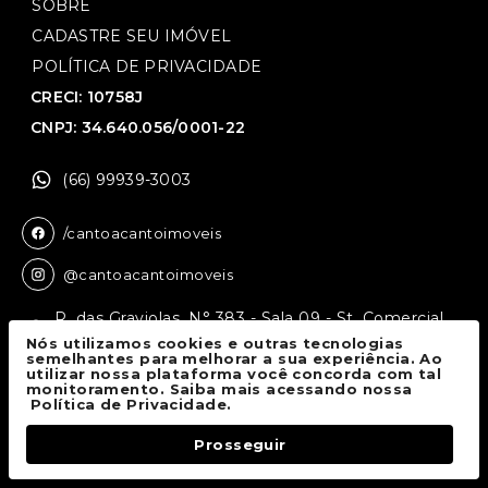
SOBRE
CADASTRE SEU IMÓVEL
POLÍTICA DE PRIVACIDADE
CRECI: 10758J
CNPJ: 34.640.056/0001-22
(66) 99939-3003
/cantoacantoimoveis
@cantoacantoimoveis
R. das Graviolas, N° 383 - Sala 09 - St. Comercial,
Sinop - MT, 78550-136
Nós utilizamos cookies e outras tecnologias
semelhantes para melhorar a sua experiência. Ao
utilizar nossa plataforma você concorda com tal
monitoramento. Saiba mais acessando nossa
Canto a Canto Imóveis
© 2026.
Política de Privacidade.
Todos os direitos reservados.
Prosseguir
Fale Conosco