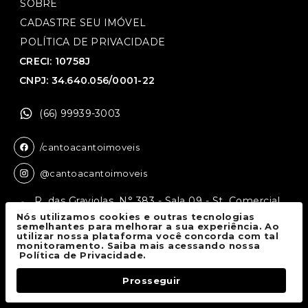
SOBRE
CADASTRE SEU IMÓVEL
POLÍTICA DE PRIVACIDADE
CRECI: 10758J
CNPJ: 34.640.056/0001-22
(66) 99939-3003
/cantoacantoimoveis
@cantoacantoimoveis
R. das Graviolas, N° 383 - Sala 09 - St. Comercial,
Sinop - MT, 78550-136
Nós utilizamos cookies e outras tecnologias
semelhantes para melhorar a sua experiência. Ao
utilizar nossa plataforma você concorda com tal
monitoramento. Saiba mais acessando nossa
Canto a Canto Imóveis
© 2026.
Política de Privacidade.
Todos os direitos reservados.
Prosseguir
Fale Conosco