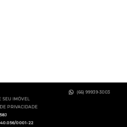
(66) 99939-3003
 SEU IMÓVEL
 DE PRIVACIDADE
758J
640.056/0001-22