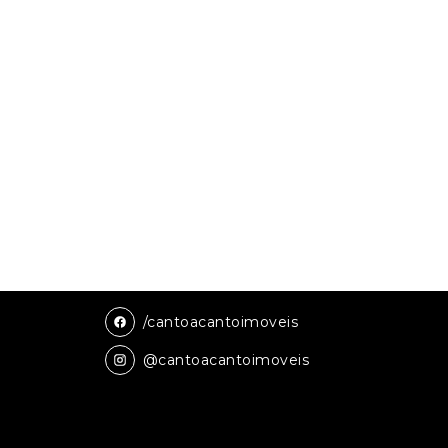
/cantoacantoimoveis
@cantoacantoimoveis