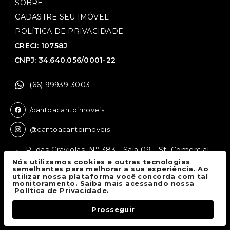
SOBRE
CADASTRE SEU IMÓVEL
POLÍTICA DE PRIVACIDADE
CRECI: 10758J
CNPJ: 34.640.056/0001-22
(66) 99939-3003
/cantoacantoimoveis
@cantoacantoimoveis
R. das Graviolas, N° 383 - Sala 09 - St. Comercial,
Sinop - MT, 78550-136
Nós utilizamos cookies e outras tecnologias
semelhantes para melhorar a sua experiência. Ao
utilizar nossa plataforma você concorda com tal
monitoramento. Saiba mais acessando nossa
Canto a Canto Imóveis
© 2026.
Política de Privacidade.
Todos os direitos reservados.
Prosseguir
Fale Conosco