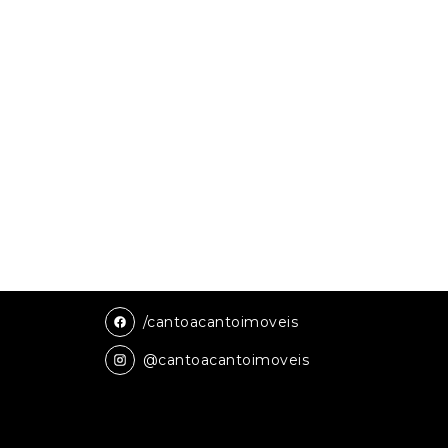
/cantoacantoimoveis
@cantoacantoimoveis