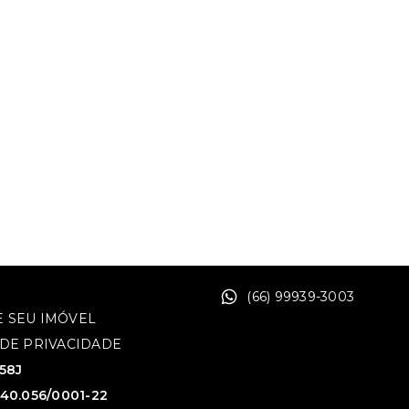
(66) 99939-3003
 SEU IMÓVEL
 DE PRIVACIDADE
758J
640.056/0001-22