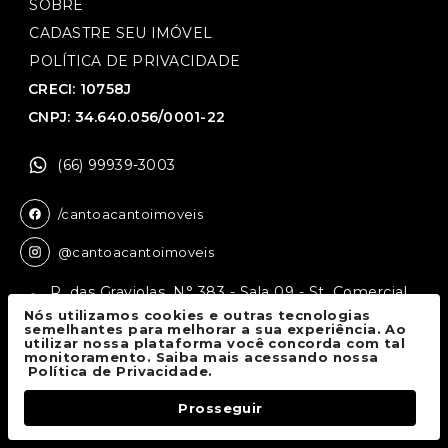
SOBRE
CADASTRE SEU IMÓVEL
POLÍTICA DE PRIVACIDADE
CRECI: 10758J
CNPJ: 34.640.056/0001-22
(66) 99939-3003
/cantoacantoimoveis
@cantoacantoimoveis
R. das Graviolas, N° 383 - Sala 09 - St. Comercial,
Sinop - MT, 78550-136
Nós utilizamos cookies e outras tecnologias
semelhantes para melhorar a sua experiência. Ao
utilizar nossa plataforma você concorda com tal
monitoramento. Saiba mais acessando nossa
Canto a Canto Imóveis
© 2026.
Política de Privacidade.
Todos os direitos reservados.
Prosseguir
Fale Conosco