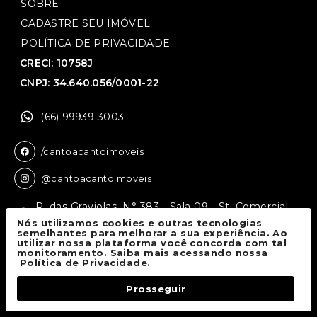
SOBRE
CADASTRE SEU IMÓVEL
POLÍTICA DE PRIVACIDADE
CRECI: 10758J
CNPJ: 34.640.056/0001-22
(66) 99939-3003
/cantoacantoimoveis
@cantoacantoimoveis
R. das Graviolas, N° 383 - Sala 09 - St. Comercial,
Sinop - MT, 78550-136
Nós utilizamos cookies e outras tecnologias
semelhantes para melhorar a sua experiência. Ao
utilizar nossa plataforma você concorda com tal
monitoramento. Saiba mais acessando nossa
Canto a Canto Imóveis
© 2026.
Política de Privacidade.
Todos os direitos reservados.
Prosseguir
Fale Conosco