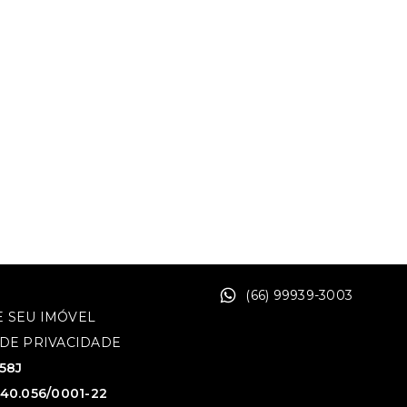
(66) 99939-3003
 SEU IMÓVEL
 DE PRIVACIDADE
758J
640.056/0001-22