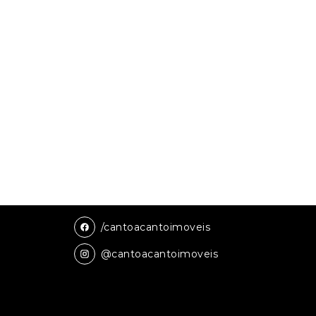
/cantoacantoimoveis
@cantoacantoimoveis