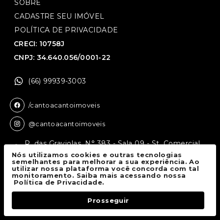
SOBRE
CADASTRE SEU IMÓVEL
POLÍTICA DE PRIVACIDADE
CRECI: 10758J
CNPJ: 34.640.056/0001-22
(66) 99939-3003
/cantoacantoimoveis
@cantoacantoimoveis
R. das Graviolas, N° 383 - Sala 09 - St. Comercial,
Sinop - MT, 78550-136
Nós utilizamos cookies e outras tecnologias
semelhantes para melhorar a sua experiência. Ao
utilizar nossa plataforma você concorda com tal
monitoramento. Saiba mais acessando nossa
Canto a Canto Imóveis
© 2026.
Política de Privacidade.
Todos os direitos reservados.
Prosseguir
Fale Conosco