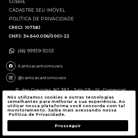
SOBRE
CADASTRE SEU IMÓVEL
POLÍTICA DE PRIVACIDADE
CRECI: 10758J
CNPJ: 34.640.056/0001-22
(66) 99939-3003
/cantoacantoimoveis
@cantoacantoimoveis
R. das Graviolas, N° 383 - Sala 09 - St. Comercial,
Sinop - MT, 78550-136
Nós utilizamos cookies e outras tecnologias
semelhantes para melhorar a sua experiência. Ao
utilizar nossa plataforma você concorda com tal
monitoramento. Saiba mais acessando nossa
Canto a Canto Imóveis
© 2026.
Política de Privacidade.
Todos os direitos reservados.
Prosseguir
Fale Conosco