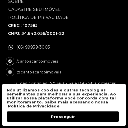
SOBRE
CADASTRE SEU IMÓVEL
POLÍTICA DE PRIVACIDADE
CRECI: 10758J
CNPJ: 34.640.056/0001-22
(66) 99939-3003
/cantoacantoimoveis
@cantoacantoimoveis
R. das Graviolas, N° 383 - Sala 09 - St. Comercial,
Sinop - MT, 78550-136
Nós utilizamos cookies e outras tecnologias
semelhantes para melhorar a sua experiência. Ao
utilizar nossa plataforma você concorda com tal
monitoramento. Saiba mais acessando nossa
Canto a Canto Imóveis
© 2026.
Política de Privacidade.
Todos os direitos reservados.
Prosseguir
Fale Conosco