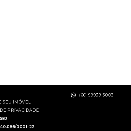
(66) 99939-3003
 SEU IMÓVEL
 DE PRIVACIDADE
758J
640.056/0001-22