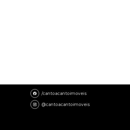
/cantoacantoimoveis
@cantoacantoimoveis