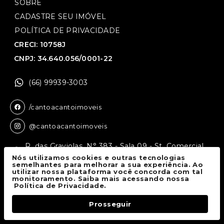
SOBRE
CADASTRE SEU IMÓVEL
POLÍTICA DE PRIVACIDADE
CRECI: 10758J
CNPJ: 34.640.056/0001-22
(66) 99939-3003
/cantoacantoimoveis
@cantoacantoimoveis
R. das Graviolas, N° 383 - Sala 09 - St. Comercial,
Sinop - MT, 78550-136
Nós utilizamos cookies e outras tecnologias
semelhantes para melhorar a sua experiência. Ao
utilizar nossa plataforma você concorda com tal
monitoramento. Saiba mais acessando nossa
Canto a Canto Imóveis
© 2026.
Política de Privacidade.
Todos os direitos reservados.
Prosseguir
Fale Conosco