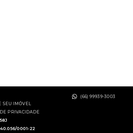
(66) 99939-3003
 SEU IMÓVEL
 DE PRIVACIDADE
758J
640.056/0001-22