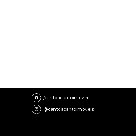
/cantoacantoimoveis
@cantoacantoimoveis